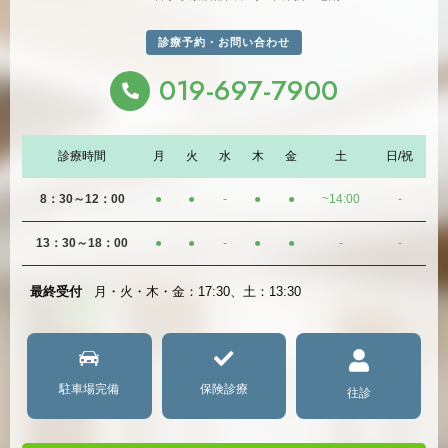
診療予約・お問い合わせ
019-697-7900
診療時間
月
火
水
木
金
土
日/祝
8：30～12：00
●
●
-
●
●
~14:00
-
13：30～18：00
●
●
-
●
●
-
-
最終受付
月・火・木・金：17:30、土：13:30
駐車場完備
保険診療
往診