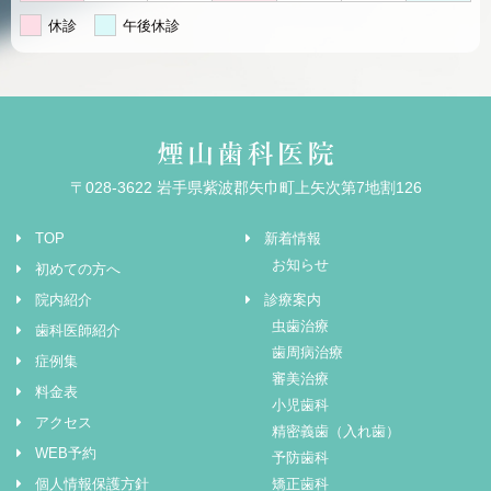
休診
午後休診
〒028-3622 岩手県紫波郡矢巾町上矢次第7地割126
TOP
新着情報
お知らせ
初めての方へ
院内紹介
診療案内
虫歯治療
歯科医師紹介
歯周病治療
症例集
審美治療
料金表
小児歯科
アクセス
精密義歯（入れ歯）
WEB予約
予防歯科
個人情報保護方針
矯正歯科